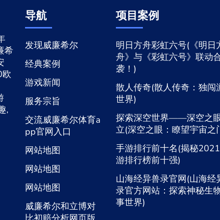
导航
项目案例
年
发现威廉希尔
明日方舟彩虹六号(《明日
廉希
舟》与《彩虹六号》联动
安
经典案例
袭！)
0欧
游戏新闻
散人传奇(散人传奇：独闯
游
世界)
服务宗旨
趣,
探索深空世界——深空之
交流威廉希尔体育a
立(深空之眼：瞭望宇宙之门
pp官网入口
手游排行前十名(揭秘202
网站地图
游排行榜前十强)
网站地图
山海经异兽录官网(山海经
网站地图
录官方网站：探索神秘生
事世界)
威廉希尔和立博对
比初赔分析网页版