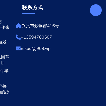
联系方式
方
兴义市炒啄郡416号
合作来
+13594780507
游戏
rukou@j909.vip
眼国常
)
1年手
异兽
物的故